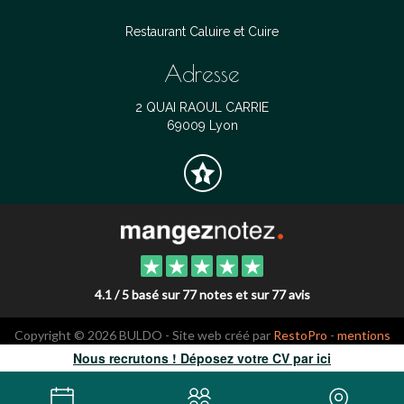
Restaurant Caluire et Cuire
Adresse
2 QUAI RAOUL CARRIE
69009 Lyon
4.1 / 5 basé sur 77 notes et sur 77 avis
Copyright © 2026 BULDO - Site web créé par
RestoPro
-
mentions
légales
Nous recrutons ! Déposez votre CV par ici